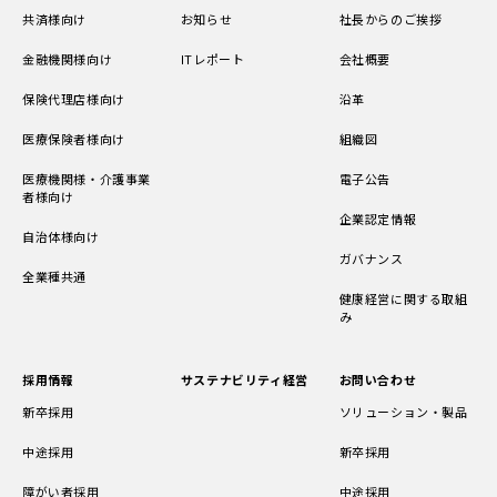
共済様向け
お知らせ
社長からのご挨拶
金融機関様向け
ITレポート
会社概要
保険代理店様向け
沿革
医療保険者様向け
組織図
医療機関様・介護事業
電子公告
者様向け
企業認定情報
自治体様向け
ガバナンス
全業種共通
健康経営に関する取組
み
採用情報
サステナビリティ経営
お問い合わせ
新卒採用
ソリューション・製品
中途採用
新卒採用
障がい者採用
中途採用