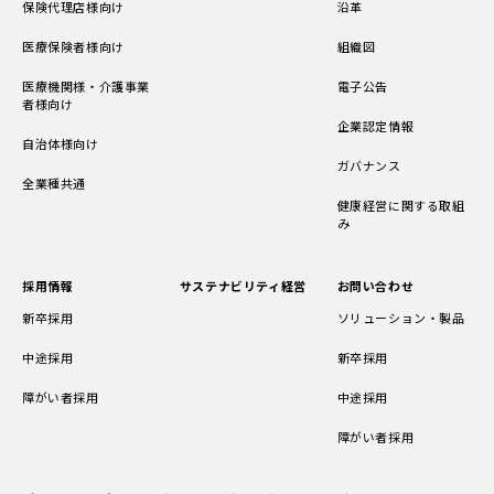
保険代理店様向け
沿革
医療保険者様向け
組織図
医療機関様・介護事業
電子公告
者様向け
企業認定情報
自治体様向け
ガバナンス
全業種共通
健康経営に関する取組
み
採用情報
サステナビリティ経営
お問い合わせ
新卒採用
ソリューション・製品
中途採用
新卒採用
障がい者採用
中途採用
障がい者採用