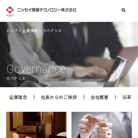
トップ
>
企業情報
> ガバナンス
Governance
ガバナンス
企業理念
社長からのご挨拶
会社概要
沿革