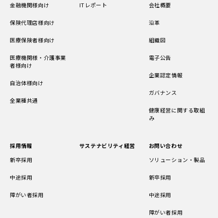
金融機関様向け
ITレポート
会社概要
保険代理店様向け
沿革
医療保険者様向け
組織図
医療機関様・介護事業
電子公告
者様向け
企業認定情報
自治体様向け
ガバナンス
全業種共通
健康経営に関する取組
み
採用情報
サステナビリティ経営
お問い合わせ
新卒採用
ソリューション・製品
中途採用
新卒採用
障がい者採用
中途採用
障がい者採用