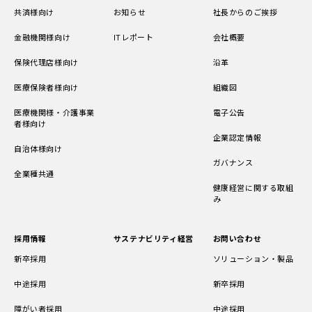
共済様向け
お知らせ
社長からのご挨拶
金融機関様向け
ITレポート
会社概要
保険代理店様向け
沿革
医療保険者様向け
組織図
医療機関様・介護事業
電子公告
者様向け
企業認定情報
自治体様向け
ガバナンス
全業種共通
健康経営に関する取組
み
採用情報
サステナビリティ経営
お問い合わせ
新卒採用
ソリューション・製品
中途採用
新卒採用
障がい者採用
中途採用