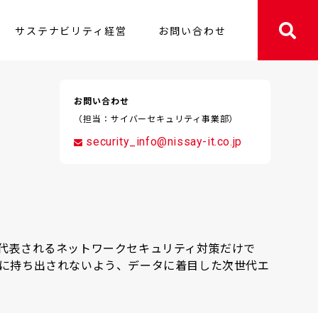
サステナビリティ経営
お問い合わせ
情報
関様・介護事業者様向け
採用
障がい者採用
ガバナンス
健康経営に関する取組み
自治体様向け
全業種共通
お問い合わせ
（担当：サイバーセキュリティ事業部）
security_info@nissay-it.co.jp
代表されるネットワークセキュリティ対策だけで
に持ち出されないよう、データに着目した次世代エ