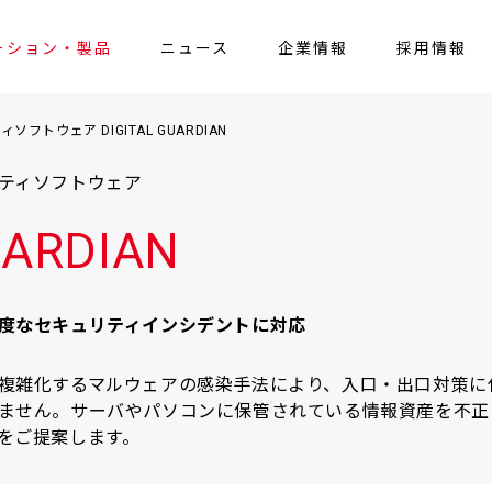
ーション・製品
ニュース
企業情報
採用情報
様向け
会社概要
ニュースリリース
保険代理店様向け
沿革
お知らせ
組織図
医療保険者様向け
電子公告
ITレポート
新卒採用
企業認定
医療機
中途
トウェア DIGITAL GUARDIAN
ティソフトウェア
UARDIAN
度なセキュリティインシデントに対応
複雑化するマルウェアの感染手法により、入口・出口対策に
ません。サーバやパソコンに保管されている情報資産を不正
をご提案します。